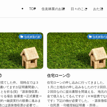
TOP
住友林業のお家
日々のこと
おた活
住友林業の家
住友林業の
②
住宅ローン①
慌てした件。 現時点では３
住宅ローンの申し込みに行ってきました。
で書いてますが証明書間違い。
１月に土地分の申し込みをしたので２回目
とを祈る(笑) 『源泉徴収票』
２回目なのに提出書類を間違える。 地元
りる場合 仮審査⇒正式審査⇒
金で借入をしてるんですが（ＨＭ提携でな
契約⇒融資実行の順番に進みま
です）下記の物が必要でした。 ・源泉徴
際には源泉徴収票が必要で...
・住民票 ・印鑑登録証明書 ・所得...