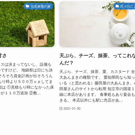
住友林業の家
日々のこ
甘さ
天ぷら、チーズ、抹茶、ってこれ
んだ？
ロスは決まってないし、設備も
ですけど。 地鎮祭は日にち決
天ぷら、チーズ、抹茶、栗、カスタード 
そろそろ資金計画が出そろうん
大あんまきの種類です。 愛知県民なら知
もり時より５００万ｕｐしてま
いる（と思われる）藤田屋の大あんまき。
因は ①見積もり時になかった床
田屋さんのサイトから転用 知立市の国道
が１１０万追加 ②敷...
線に本店があります。 食事処もあり宴会
きる。 本店以外にも駅に売店があ...
2021-01-30