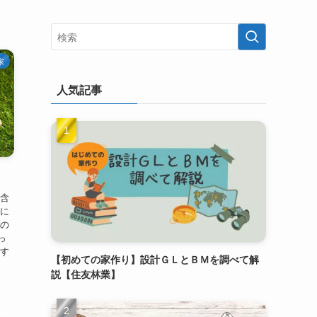
家
人気記事
も含
加に
額の
っ
です
【初めての家作り】設計ＧＬとＢＭを調べて解
説【住友林業】