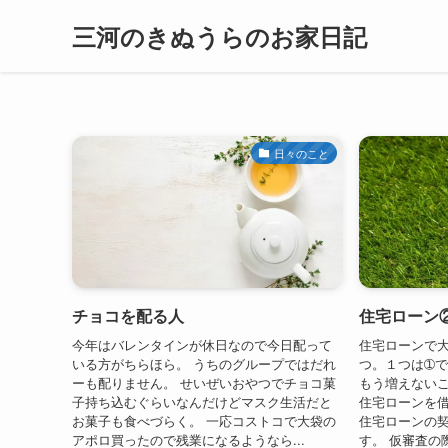
三河のきぬうらのお家日記
日々のこと
チョコを配る人
住宅ローン
今年はバレンタインが休日なので今日配って
住宅ローンで大
いる方がちらほら。 うちのグループではだれ
つ。１つは➀
ーも配りません。 せいぜいおやつでチョコ菓
もう増えないこ
子持ち込むぐらいなんだけどマスク生活だと
住宅ローンを借
お菓子も食べづらく。 一応コストコで大袋の
住宅ローンの
アポロ買ったので残業になるようなら...
す。 仮審査の