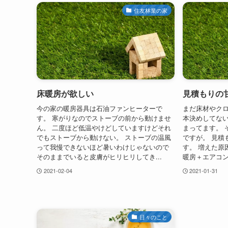
住友林業の家
床暖房が欲しい
見積もりの
今の家の暖房器具は石油ファンヒーターで
まだ床材やク
す。 寒がりなのでストーブの前から動けませ
本決めしてない
ん。 二度ほど低温やけどしていますけどそれ
まってます。 
でもストーブから動けない。 ストーブの温風
ですが。 見積
って我慢できないほど暑いわけじゃないので
す。 増えた原
そのままでいると皮膚がヒリヒリしてき...
暖房＋エアコン
2021-02-04
2021-01-31
日々のこと