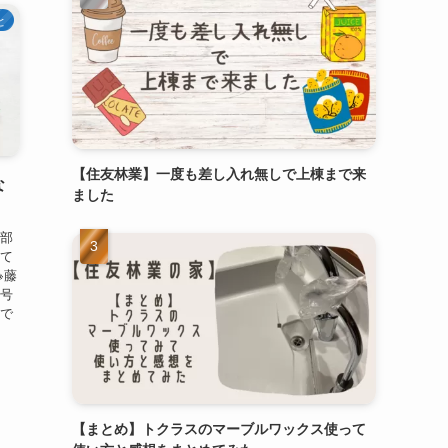
と
【住友林業】一度も差し入れ無しで上棟まで来
な
ました
全部
って
※藤
１号
もで
【まとめ】トクラスのマーブルワックス使って