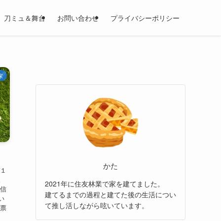
刀ミュ＆舞台
お問い合わせ
プライバシーポリシー
家
かた
 １
。
2021年に住友林業で家を建てました。
の信
建てるまでの過程と建てた後の生活につい
い
て推し活しながら呟いています。
収票