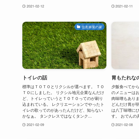
2021-02-12
2021-02-11
住友林業の家
トイレの話
胃もたれな
標準はＴＯＴＯとリクシルが選べます。 ＴＯ
夕飯食べてから
ＴＯにしました。 リクシル地元企業なんだけ
のメニューはお
ど、トイレっていうとＴＯＴＯってのが刷り
肉味噌もありま
込まれている。 レクリエーションでやったト
どんだけ胃が弱
イレの歌ってのがあったんだけど、知らない
は八丁味噌に
かなぁ。 タンクレスではなくタンク...
す。 おでんの
2021-02-09
2021-02-08