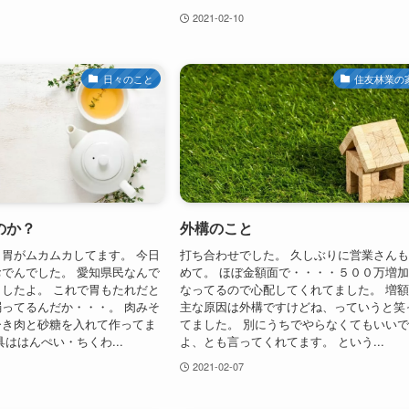
2021-02-10
日々のこと
住友林業の
のか？
外構のこと
胃がムカムカしてます。 今日
打ち合わせでした。 久しぶりに営業さん
でんでした。 愛知県民なんで
めて。 ほぼ金額面で・・・・５００万増
したよ。 これで胃もたれだと
なってるので心配してくれてました。 増
ってるんだか・・・。 肉みそ
主な原因は外構ですけどね、っていうと笑
ひき肉と砂糖を入れて作ってま
てました。 別にうちでやらなくてもいい
具ははんぺい・ちくわ...
よ、とも言ってくれてます。 という...
2021-02-07