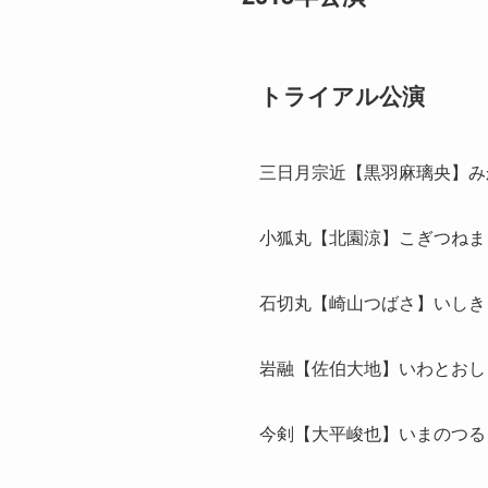
トライアル公演
三日月宗近【黒羽麻璃央】み
小狐丸【北園涼】こぎつねま
石切丸【崎山つばさ】いしき
岩融【佐伯大地】いわとおし
今剣【大平峻也】いまのつる