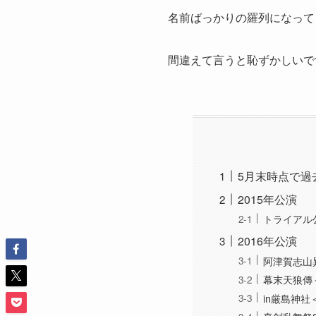
名前ばっかりの羅列になって
間違えて言うと恥ずかしいで
5月末時点で過
2015年公演
トライアル
2016年公演
阿津賀志山
幕末天狼傳
in厳島神