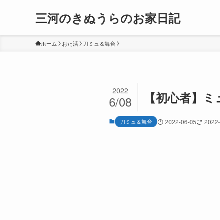
三河のきぬうらのお家日記
ホーム
おた活
刀ミュ＆舞台
2022
【初心者】ミ
6/08
刀ミュ＆舞台
2022-06-05
2022-