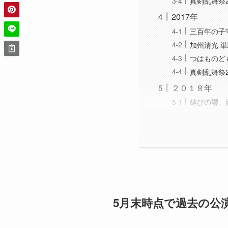
真剣乱舞祭2
2017年
三百年の子
加州清光 単
つはものど
真剣乱舞祭2
２０１８年
結びの響、
5月末時点で過去の公