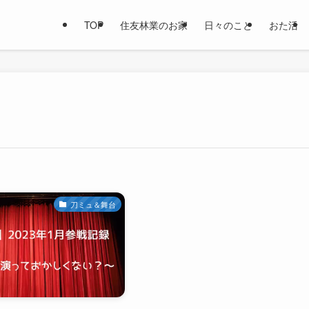
TOP
住友林業のお家
日々のこと
おた活
刀ミュ＆舞台