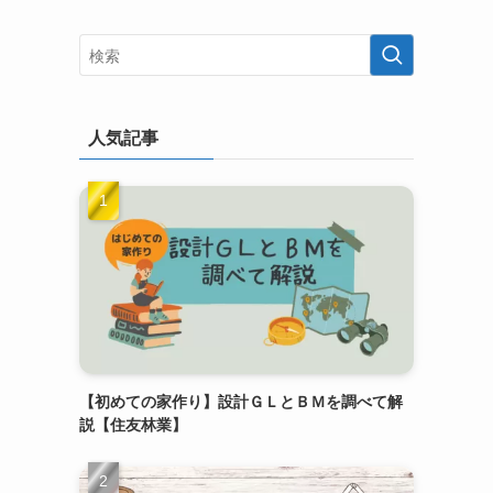
人気記事
【初めての家作り】設計ＧＬとＢＭを調べて解
説【住友林業】