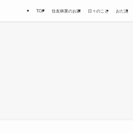
TOP
住友林業のお家
日々のこと
おた活