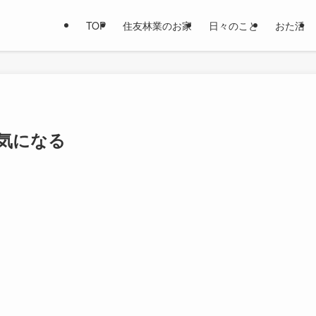
TOP
住友林業のお家
日々のこと
おた活
気になる