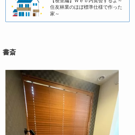
【寝室編】Ｗｅｂ内覧会するよ～
住友林業のほぼ標準仕様で作った
家～
書斎