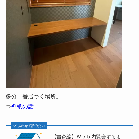
多分一番居つく場所。
⇒
壁紙の話
あわせて読みたい
【書斎編】Ｗｅｂ内覧会するよ～