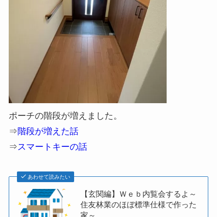
ポーチの階段が増えました。
⇒
階段が増えた話
⇒
スマートキーの話
あわせて読みたい
【玄関編】Ｗｅｂ内覧会するよ～
住友林業のほぼ標準仕様で作った
家～