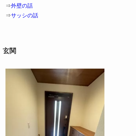
⇒
外壁の話
⇒
サッシの話
玄関