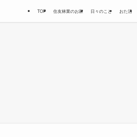
TOP
住友林業のお家
日々のこと
おた活