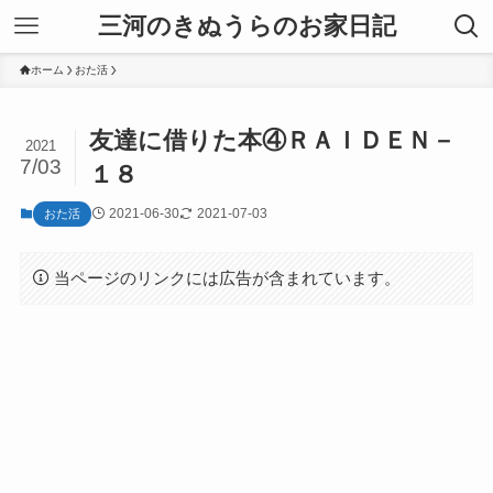
三河のきぬうらのお家日記
ホーム
おた活
友達に借りた本④ＲＡＩＤＥＮ－
2021
7/03
１８
2021-06-30
2021-07-03
おた活
当ページのリンクには広告が含まれています。