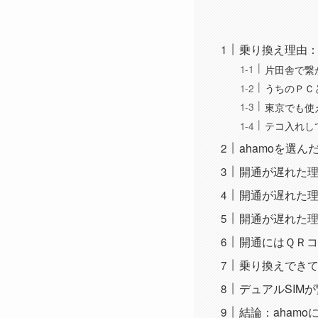
乗り換え理由
片田舎で繋
うちのＰＣ
東京でも使
テコ入れし
ahamoを選
開通が遅れた理
開通が遅れた
開通が遅れた理
開通にはＱＲ
乗り換えできて
デュアルSIM
結論：aham