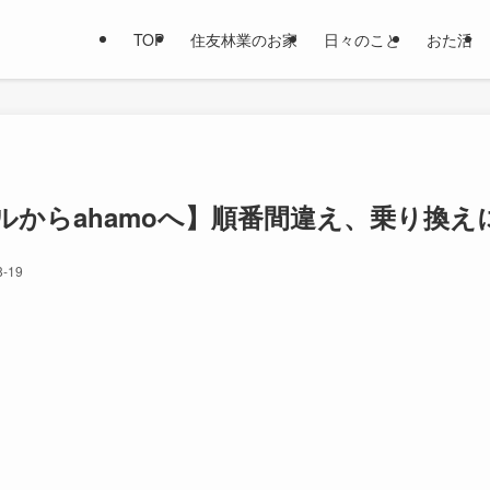
TOP
住友林業のお家
日々のこと
おた活
ルからahamoへ】順番間違え、乗り換
8-19