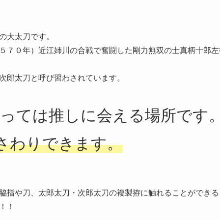
の大太刀です。
５７０年）近江姉川の合戦で奮闘した剛力無双の士真柄十郎左
次郎太刀と呼び習わされています。
とっては推しに会える場所です
さわりできます。
脇指や刀、太郎太刀・次郎太刀の複製拵に触れることができる
！！