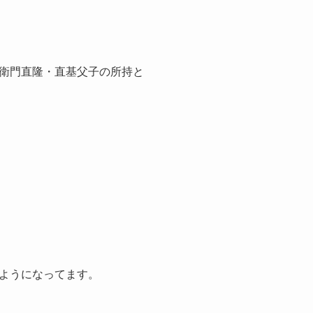
衛門直隆・直基父子の所持と
。
ようになってます。