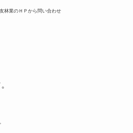
友林業のＨＰから問い合わせ
す。
。