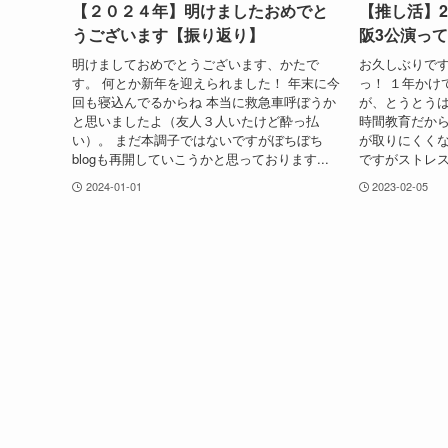
【２０２４年】明けましたおめでと
【推し活】2
うございます【振り返り】
阪3公演っ
明けましておめでとうございます、かたで
お久しぶりです
す。 何とか新年を迎えられました！ 年末に今
っ！ １年かけ
回も寝込んでるからね 本当に救急車呼ぼうか
が、とうとうは
と思いましたよ（友人３人いたけど酔っ払
時間教育だから
い）。 まだ本調子ではないですがぼちぼち
が取りにくく
blogも再開していこうかと思っております...
ですがストレス
2024-01-01
2023-02-05