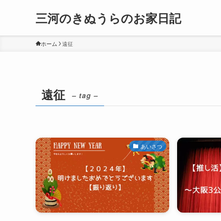
三河のきぬうらのお家日記
ホーム
遠征
遠征
– tag –
あいさつ