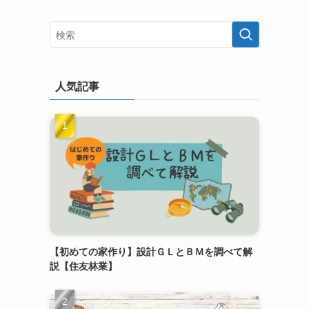
人気記事
【初めての家作り】設計ＧＬとＢＭを調べて解
説【住友林業】