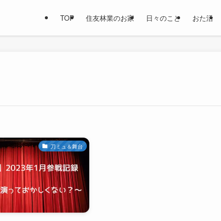
TOP
住友林業のお家
日々のこと
おた活
刀ミュ＆舞台