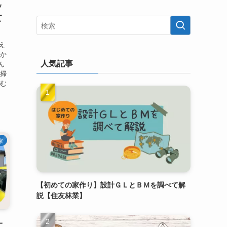
ッ
て
え
３か
人気記事
ん
大掃
込む
家
【初めての家作り】設計ＧＬとＢＭを調べて解
説【住友林業】
一