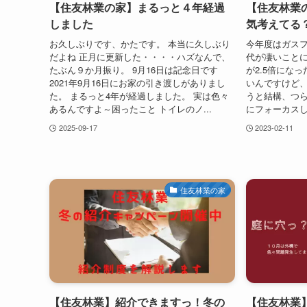
【住友林業の家】まるっと４年経過
【住友林業
しました
気考えてる
お久しぶりです、かたです。 本当に久しぶり
今年度はガス
だよね 正月に更新した・・・・ハズなんで、
代が凄いことに
たぶん９か月振り。 9月16日は記念日です
が2.5倍にな
2021年9月16日にお家の引き渡しがありまし
いんですけど
た。 まるっと4年が経過しました。 実は色々
うと結構、つら
あるんですよ～困ったこと トイレのノ...
にフォーカスし
2025-09-17
2023-02-11
住友林業の家
【住友林業】紹介できますっ！冬の
【住友林業