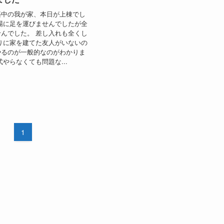
築中の我が家、本日が上棟でし
場に足を運びませんでしたが全
んでした。 差し入れも全くし
りに家を建てた友人がいないの
やるのが一般的なのがわかりま
式やらなくても問題な...
1