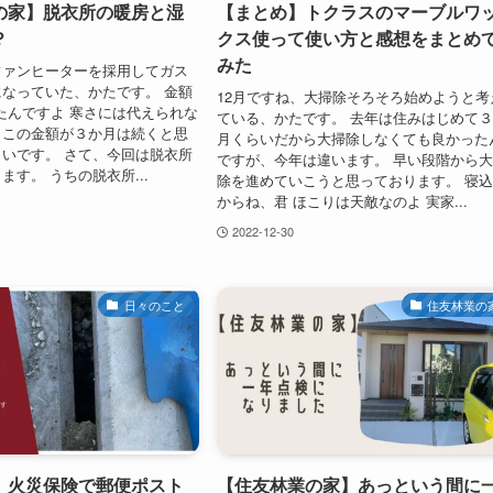
の家】脱衣所の暖房と湿
【まとめ】トクラスのマーブルワ
？
クス使って使い方と感想をまとめ
みた
ファンヒーターを採用してガス
なっていた、かたです。 金額
12月ですね、大掃除そろそろ始めようと考
ったんですよ 寒さには代えられな
ている、かたです。 去年は住みはじめて
、この金額が３か月は続くと思
月くらいだから大掃除しなくても良かった
いです。 さて、今回は脱衣所
ですが、今年は違います。 早い段階から
ます。 うちの脱衣所...
除を進めていこうと思っております。 寝
からね、君 ほこりは天敵なのよ 実家...
2022-12-30
日々のこと
住友林業の
】火災保険で郵便ポスト
【住友林業の家】あっという間に