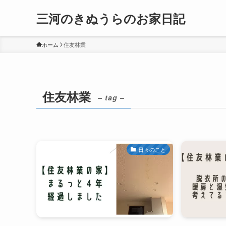
三河のきぬうらのお家日記
ホーム
住友林業
住友林業
– tag –
日々のこと