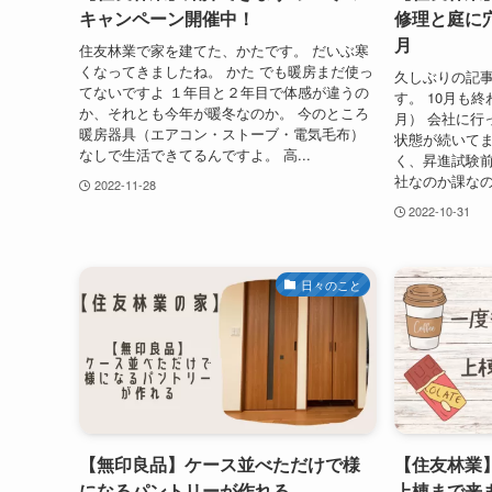
キャンペーン開催中！
修理と庭に
月
住友林業で家を建てた、かたです。 だいぶ寒
くなってきましたね。 かた でも暖房まだ使っ
久しぶりの記
てないですよ １年目と２年目で体感が違うの
す。 10月も
か、それとも今年が暖冬なのか。 今のところ
月） 会社に行
暖房器具（エアコン・ストーブ・電気毛布）
状態が続いてま
なしで生活できてるんですよ。 高...
く、昇進試験前
社なのか課なの
2022-11-28
2022-10-31
日々のこと
【無印良品】ケース並べただけで様
【住友林業
になるパントリーが作れる
上棟まで来