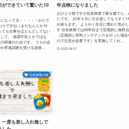
穴ができていて驚いた10
年点検になりました
おひとり様ですが住友林業で家を建てた、
たです。 21年９月に引き渡しでもうすぐ1
事になってる・・・・・かたで
が経ちます。 ようやく生活に慣れた気が
終わりですね（まだなんとか10
す 住友林業では60年目まで定期的に無料
っても仕事をほとんどしてない
（定期的に有料メンテナンスを行った場合
して。 体調不良とかではな
ので注意が必要です）を実施してくれ...
の研修のためです。 うちの会
か昇進試験を受ける資格...
2022-08-31
住友林業の家
】一度も差し入れ無しで
ました